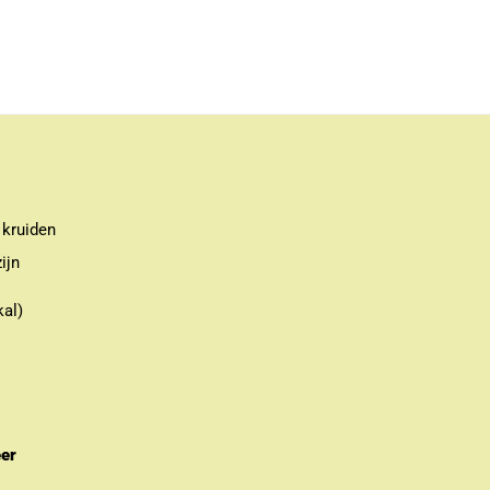
 kruiden
ijn
kal)
eer