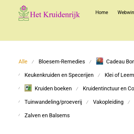
Home
Webwin
Alle
Bloesem-Remedies
Cadeau Bo
⁄
⁄
Keukenkruiden en Specerijen
Klei of Lee
⁄
⁄
Kruiden boeken
Kruidentinctuur en C
⁄
⁄
Tuinwandeling/proeverij
Vakopleiding
⁄
⁄
⁄
Zalven en Balsems
⁄