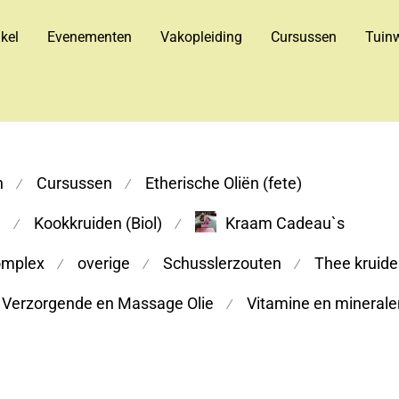
kel
Evenementen
Vakopleiding
Cursussen
Tuinw
n
Cursussen
Etherische Oliën (fete)
⁄
⁄
m
Kookkruiden (Biol)
Kraam Cadeau`s
⁄
⁄
omplex
overige
Schusslerzouten
Thee kruiden
⁄
⁄
⁄
Verzorgende en Massage Olie
Vitamine en minerale
⁄