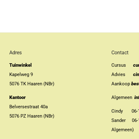
Adres
Contact
Tuinwinkel
Cursus
cu
Kapelweg 9
Advies
ci
5076 TK Haaren (NBr)
Aankoop
bes
Kantoor
Algemeen
in
Belversestraat 40a
Cindy 06-13
5076 PZ Haaren (NBr)
Sander 06-11
Algemeen)